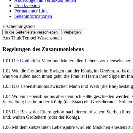
Änderungen an verlinkten Seiten
Druckversion
Permanenter Link
Seiten­­informationen
Erscheinungsbild
In die Seitenleiste verschieben
Verbergen
Aus ThuleTempel Wissensbuch
Regelungen des Zusammenlebens
1.01 Die
Gottheit
ist Vater und Mutter allen Lebens vom Jenseits her; d
1.02 Wie die Gottheit im Ewigen und der König im Großen, so ist der 
was von außen nach innen geht; die Frau ist Herrin ihrer Sippe im Inn
1.03 Das Lebensbündnis zwischen Mann und Weib (die Ehe) bestätigt de
1.04 Wo ein Lebensbündnis aber dennoch sollte geschieden werden, so
Verwaltung bestimmt der König (der Staat) ein Großelternteil. Sollte
1.05 Der Besitz der Eltern gehört nach deren irdischem Sterben ihren
sind, walten Großeltern (oder der König).
1.06 Mit dem siebzehnten Lebensjahre wird ein Mädchen ehestens zu