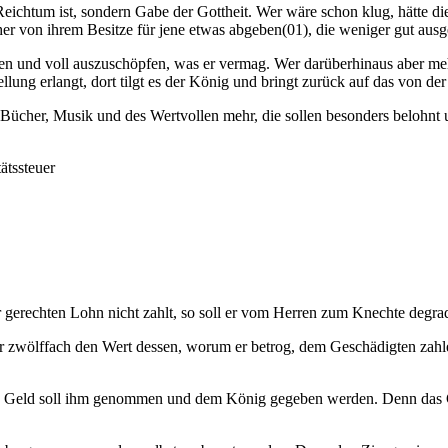
r Reichtum ist, sondern Gabe der Gottheit. Wer wäre schon klug, hätte d
er von ihrem Besitze für jene etwas abgeben(01), die weniger gut ausg
tzen und voll auszuschöpfen, was er vermag. Wer darüberhinaus aber meh
ung erlangt, dort tilgt es der König und bringt zurück auf das von der
 Bücher, Musik und des Wertvollen mehr, die sollen besonders belohnt u
ätssteuer
 gerechten Lohn nicht zahlt, so soll er vom Herren zum Knechte degrad
r zwölffach den Wert dessen, worum er betrog, dem Geschädigten zahle
sein Geld soll ihm genommen und dem König gegeben werden. Denn das G