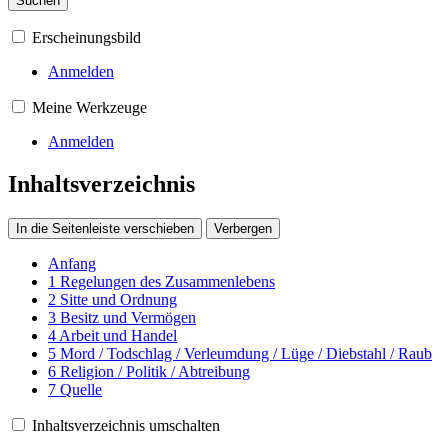
Suchen
Erscheinungsbild
Anmelden
Meine Werkzeuge
Anmelden
Inhaltsverzeichnis
In die Seitenleiste verschieben
Verbergen
Anfang
1
Regelungen des Zusammenlebens
2
Sitte und Ordnung
3
Besitz und Vermögen
4
Arbeit und Handel
5
Mord / Todschlag / Verleumdung / Lüge / Diebstahl / Raub
6
Religion / Politik / Abtreibung
7
Quelle
Inhaltsverzeichnis umschalten