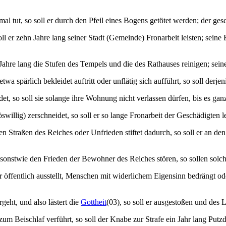
tut, so soll er durch den Pfeil eines Bogens getötet werden; der gesch
 er zehn Jahre lang seiner Stadt (Gemeinde) Fronarbeit leisten; seine E
ahre lang die Stufen des Tempels und die des Rathauses reinigen; seine 
twa spärlich bekleidet auftritt oder unflätig sich aufführt, so soll derj
, so soll sie solange ihre Wohnung nicht verlassen dürfen, bis es gan
lig) zerschneidet, so soll er so lange Fronarbeit der Geschädigten le
 Straßen des Reiches oder Unfrieden stiftet dadurch, so soll er an den
onstwie den Frieden der Bewohner des Reiches stören, so sollen solche
öffentlich ausstellt, Menschen mit widerlichem Eigensinn bedrängt oder
eht, und also lästert die
Gottheit
(03), so soll er ausgestoßen und des
eischlaf verführt, so soll der Knabe zur Strafe ein Jahr lang Putzdi