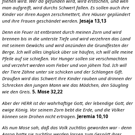
fliehen wird. Wer da gefunden wird, wird erstochen, und wen
man aufgreift, wird durchs Schwert fallen. Es sollen auch ihre
Kinder vor ihren Augen zerschmettert, ihre Häuser geplündert
und ihre Frauen geschändet werden.
Jesaja 13,13
Denn ein Feuer ist entbrannt durch meinen Zorn und wird
brennen bis in die unterste Tiefe und wird verzehren das Land
mit seinem Gewächs und wird anzünden die Grundfesten der
Berge. Ich will alles Unglück über sie häufen, ich will alle meine
Pfeile auf sie schießen. Vor Hunger sollen sie verschmachten
und verzehrt werden vom Fieber und von jähem Tod. Ich will
der Tiere Zähne unter sie schicken und der Schlangen Gift.
Draußen wird das Schwert ihre Kinder rauben und drinnen der
Schrecken den jungen Mann wie das Mädchen, den Säugling
wie den Greis.
5. Mose 32,22
Aber der HERR ist der wahrhaftige Gott, der lebendige Gott, der
ewige König. Vor seinem Zorn bebt die Erde, und die Völker
können sein Drohen nicht ertragen.
Jeremia 10,10
Als nun Mose sah, daß das Volk zuchtlos geworden war - denn
Aaron hatte sie zuchtlos werden lassen zum Gespött ihrer