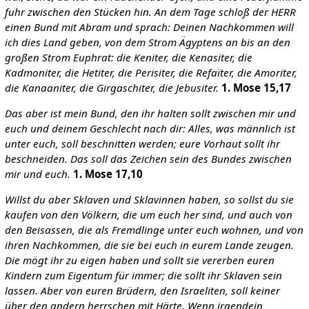
fuhr zwischen den Stücken hin. An dem Tage schloß der HERR
einen Bund mit Abram und sprach: Deinen Nachkommen will
ich dies Land geben, von dem Strom Ägyptens an bis an den
großen Strom Euphrat: die Keniter, die Kenasiter, die
Kadmoniter, die Hetiter, die Perisiter, die Refaïter, die Amoriter,
die Kanaaniter, die Girgaschiter, die Jebusiter.
1. Mose 15,17
Das aber ist mein Bund, den ihr halten sollt zwischen mir und
euch und deinem Geschlecht nach dir: Alles, was männlich ist
unter euch, soll beschnitten werden; eure Vorhaut sollt ihr
beschneiden. Das soll das Zeichen sein des Bundes zwischen
mir und euch.
1. Mose 17,10
Willst du aber Sklaven und Sklavinnen haben, so sollst du sie
kaufen von den Völkern, die um euch her sind, und auch von
den Beisassen, die als Fremdlinge unter euch wohnen, und von
ihren Nachkommen, die sie bei euch in eurem Lande zeugen.
Die mögt ihr zu eigen haben und sollt sie vererben euren
Kindern zum Eigentum für immer; die sollt ihr Sklaven sein
lassen. Aber von euren Brüdern, den Israeliten, soll keiner
über den andern herrschen mit Härte. Wenn irgendein