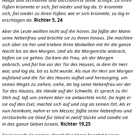
Füßen krümmte er sich, fiel nieder und lag da. Er krümmte
sich, fiel nieder zu ihren Füßen; wie er sich krümmte, so lag er
erschlagen da.
Richter 5, 24
Aber die Leute wollten nicht auf ihn hören. Da faßte der Mann
seine Nebenfrau und brachte sie zu ihnen hinaus. Die machten
sich über sie her und trieben ihren Mutwillen mit ihr die ganze
Nacht bis an den Morgen. Und als die Morgenröte anbrach,
ließen sie sie gehen. Da kam die Frau, als der Morgen
anbrach, und fiel hin vor der Tür des Hauses, in dem ihr Herr
war, und lag da, bis es licht wurde. Als nun ihr Herr am Morgen
aufstand und die Tür des Hauses auftat und herausging, um
seines Weges zu ziehen, siehe, da lag seine Nebenfrau vor der
Tür des Hauses, die Hände auf der Schwelle. Er sprach zu ihr:
Steh auf, laß uns ziehen! Aber sie antwortete nicht. Da legte er
sie auf den Esel, machte sich auf und zog an seinen Ort. Als er
nun heimkam, nahm er ein Messer, faßte seine Nebenfrau und
zerstückelte sie Glied für Glied in zwölf Stücke und sandte sie
in das ganze Gebiet Israels.
Richter 19,25
Saul sprach: So sagt zu David: Der König begehrt keinen