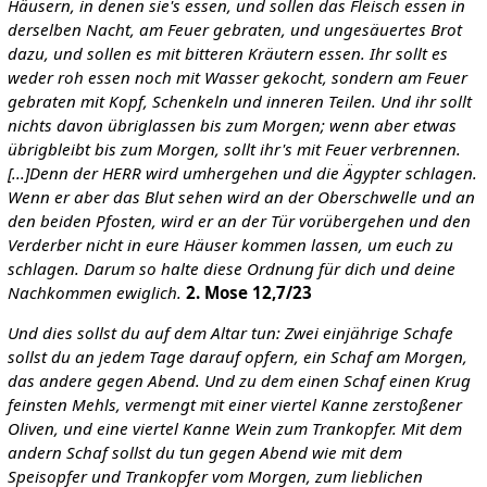
Häusern, in denen sie's essen, und sollen das Fleisch essen in
derselben Nacht, am Feuer gebraten, und ungesäuertes Brot
dazu, und sollen es mit bitteren Kräutern essen. Ihr sollt es
weder roh essen noch mit Wasser gekocht, sondern am Feuer
gebraten mit Kopf, Schenkeln und inneren Teilen. Und ihr sollt
nichts davon übriglassen bis zum Morgen; wenn aber etwas
übrigbleibt bis zum Morgen, sollt ihr's mit Feuer verbrennen.
[...]Denn der HERR wird umhergehen und die Ägypter schlagen.
Wenn er aber das Blut sehen wird an der Oberschwelle und an
den beiden Pfosten, wird er an der Tür vorübergehen und den
Verderber nicht in eure Häuser kommen lassen, um euch zu
schlagen. Darum so halte diese Ordnung für dich und deine
Nachkommen ewiglich.
2. Mose 12,7/23
Und dies sollst du auf dem Altar tun: Zwei einjährige Schafe
sollst du an jedem Tage darauf opfern, ein Schaf am Morgen,
das andere gegen Abend. Und zu dem einen Schaf einen Krug
feinsten Mehls, vermengt mit einer viertel Kanne zerstoßener
Oliven, und eine viertel Kanne Wein zum Trankopfer. Mit dem
andern Schaf sollst du tun gegen Abend wie mit dem
Speisopfer und Trankopfer vom Morgen, zum lieblichen