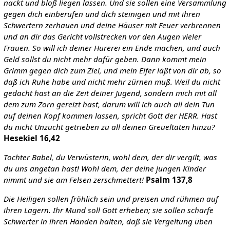
nackt und bloß liegen lassen. Und sie sollen eine Versammlung
gegen dich einberufen und dich steinigen und mit ihren
Schwertern zerhauen und deine Häuser mit Feuer verbrennen
und an dir das Gericht vollstrecken vor den Augen vieler
Frauen. So will ich deiner Hurerei ein Ende machen, und auch
Geld sollst du nicht mehr dafür geben. Dann kommt mein
Grimm gegen dich zum Ziel, und mein Eifer läßt von dir ab, so
daß ich Ruhe habe und nicht mehr zürnen muß. Weil du nicht
gedacht hast an die Zeit deiner Jugend, sondern mich mit all
dem zum Zorn gereizt hast, darum will ich auch all dein Tun
auf deinen Kopf kommen lassen, spricht Gott der HERR. Hast
du nicht Unzucht getrieben zu all deinen Greueltaten hinzu?
Hesekiel 16,42
Tochter Babel, du Verwüsterin, wohl dem, der dir vergilt, was
du uns angetan hast! Wohl dem, der deine jungen Kinder
nimmt und sie am Felsen zerschmettert!
Psalm 137,8
Die Heiligen sollen fröhlich sein und preisen und rühmen auf
ihren Lagern. Ihr Mund soll Gott erheben; sie sollen scharfe
Schwerter in ihren Händen halten, daß sie Vergeltung üben