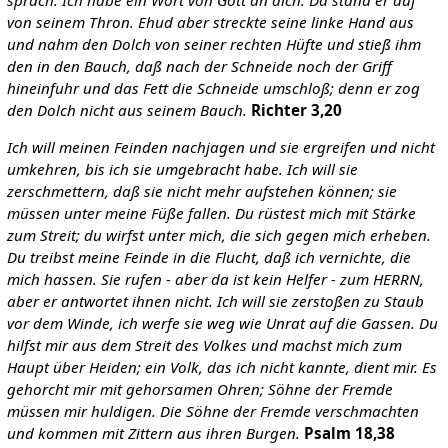
sprach: Ich habe ein Wort von Gott an dich. Da stand er auf
von seinem Thron. Ehud aber streckte seine linke Hand aus
und nahm den Dolch von seiner rechten Hüfte und stieß ihm
den in den Bauch, daß nach der Schneide noch der Griff
hineinfuhr und das Fett die Schneide umschloß; denn er zog
den Dolch nicht aus seinem Bauch.
Richter 3,20
Ich will meinen Feinden nachjagen und sie ergreifen und nicht
umkehren, bis ich sie umgebracht habe. Ich will sie
zerschmettern, daß sie nicht mehr aufstehen können; sie
müssen unter meine Füße fallen. Du rüstest mich mit Stärke
zum Streit; du wirfst unter mich, die sich gegen mich erheben.
Du treibst meine Feinde in die Flucht, daß ich vernichte, die
mich hassen. Sie rufen - aber da ist kein Helfer - zum HERRN,
aber er antwortet ihnen nicht. Ich will sie zerstoßen zu Staub
vor dem Winde, ich werfe sie weg wie Unrat auf die Gassen. Du
hilfst mir aus dem Streit des Volkes und machst mich zum
Haupt über Heiden; ein Volk, das ich nicht kannte, dient mir. Es
gehorcht mir mit gehorsamen Ohren; Söhne der Fremde
müssen mir huldigen. Die Söhne der Fremde verschmachten
und kommen mit Zittern aus ihren Burgen.
Psalm 18,38