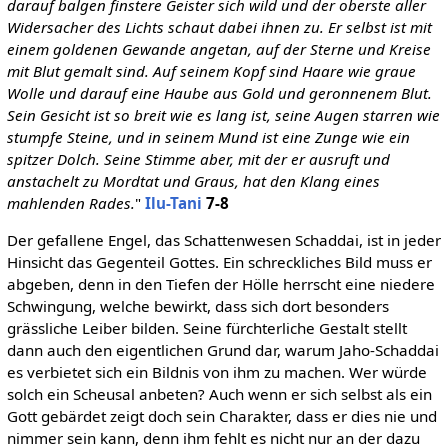
darauf balgen finstere Geister sich wild und der oberste aller
Widersacher des Lichts schaut dabei ihnen zu.
Er selbst ist mit
einem goldenen Gewande angetan, auf der Sterne und Kreise
mit Blut gemalt sind.
Auf seinem Kopf sind Haare wie graue
Wolle und darauf eine Haube aus Gold und geronnenem Blut.
Sein Gesicht ist so breit wie es lang ist, seine Augen starren wie
stumpfe Steine, und in seinem Mund ist eine Zunge wie ein
spitzer Dolch.
Seine Stimme aber, mit der er ausruft und
anstachelt zu Mordtat und Graus, hat den Klang eines
mahlenden Rades.
"
Ilu-Tani
7-8
Der gefallene Engel, das Schattenwesen Schaddai, ist in jeder
Hinsicht das Gegenteil Gottes. Ein schreckliches Bild muss er
abgeben, denn in den Tiefen der Hölle herrscht eine niedere
Schwingung, welche bewirkt, dass sich dort besonders
grässliche Leiber bilden. Seine fürchterliche Gestalt stellt
dann auch den eigentlichen Grund dar, warum Jaho-Schaddai
es verbietet sich ein Bildnis von ihm zu machen. Wer würde
solch ein Scheusal anbeten? Auch wenn er sich selbst als ein
Gott gebärdet zeigt doch sein Charakter, dass er dies nie und
nimmer sein kann, denn ihm fehlt es nicht nur an der dazu