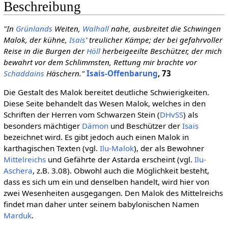
Beschreibung
"In
Grünlands
Weiten,
Walhall
nahe, ausbreitet die Schwingen
Malok, der kühne,
Isais
' treulicher Kämpe; der bei gefahrvoller
Reise in die Burgen der
Höll
herbeigeeilte Beschützer, der mich
bewahrt vor dem Schlimmsten, Rettung mir brachte vor
Schaddains
Häschern."
Isais-Offenbarung
, 73
Die Gestalt des Malok bereitet deutliche Schwierigkeiten.
Diese Seite behandelt das Wesen Malok, welches in den
Schriften der Herren vom Schwarzen Stein (
DHvSS
) als
besonders mächtiger
Dämon
und Beschützer der
Isais
bezeichnet wird. Es gibt jedoch auch einen Malok in
karthagischen Texten (vgl.
Ilu-Malok
), der als Bewohner
Mittelreichs
und Gefährte der Astarda erscheint (vgl.
Ilu-
Aschera
, z.B. 3.08). Obwohl auch die Möglichkeit besteht,
dass es sich um ein und denselben handelt, wird hier von
zwei Wesenheiten ausgegangen. Den Malok des Mittelreichs
findet man daher unter seinem babylonischen Namen
Marduk
.