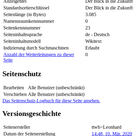
Anzeigetitel
Der Blick in die Zukunft
Standardsortierschlüssel
Der Blick in die Zukunft
Seitenlänge (in Bytes)
3.085
Namensraumkennnummer
0
Seitenkennnummer
23
Seiteninhaltssprache
de - Deutsch
Seiteninhaltsmodell
Wikitext
Indizierung durch Suchmaschinen
Erlaubt
Anzahl der Weiterleitungen zu dieser
0
Seite
Seitenschutz
Bearbeiten
Alle Benutzer (unbeschränkt)
Verschieben
Alle Benutzer (unbeschränkt)
Das Seitenschutz-Logbuch für diese Seite ansehen.
Versionsgeschichte
Seitenersteller
ttwb>Leonhard
Datum der Seitenerstellung
14:48, 10. Mär. 2020