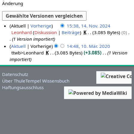
Änderung
Aktuell
Vorherige
15:38, 14. Nov. 2024
Leonhard
Diskussion
Beiträge
K
3.085 Bytes
0
1
1 Version importiert
4
Aktuell
Vorherige
14:48, 10. Mär. 2020
.
ttwb>Leonhard
K
3.085 Bytes
+3.085
1 Version
1
N
importiert
0
o
.
v
M
e
Datenschutz
ä
Über ThuleTempel Wissensbuch
m
Haftungsausschluss
r
b
z
e
2
r
0
2
2
0
0
2
4