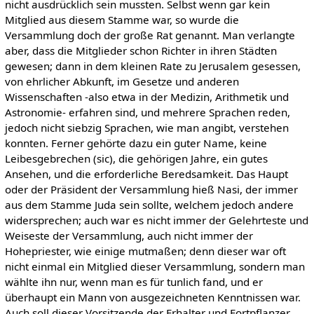
nicht ausdrücklich sein mussten. Selbst wenn gar kein
Mitglied aus diesem Stamme war, so wurde die
Versammlung doch der große Rat genannt. Man verlangte
aber, dass die Mitglieder schon Richter in ihren Städten
gewesen; dann in dem kleinen Rate zu Jerusalem gesessen,
von ehrlicher Abkunft, im Gesetze und anderen
Wissenschaften -also etwa in der Medizin, Arithmetik und
Astronomie- erfahren sind, und mehrere Sprachen reden,
jedoch nicht siebzig Sprachen, wie man angibt, verstehen
konnten. Ferner gehörte dazu ein guter Name, keine
Leibesgebrechen (sic), die gehörigen Jahre, ein gutes
Ansehen, und die erforderliche Beredsamkeit. Das Haupt
oder der Präsident der Versammlung hieß Nasi, der immer
aus dem Stamme Juda sein sollte, welchem jedoch andere
widersprechen; auch war es nicht immer der Gelehrteste und
Weiseste der Versammlung, auch nicht immer der
Hohepriester, wie einige mutmaßen; denn dieser war oft
nicht einmal ein Mitglied dieser Versammlung, sondern man
wählte ihn nur, wenn man es für tunlich fand, und er
überhaupt ein Mann von ausgezeichneten Kenntnissen war.
Auch soll dieser Vorsitzende der Erhalter und Fortpflanzer