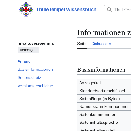
Zum
Inhalt
ThuleTempel Wissensbuch
Hauptmenü
springen
Informationen z
Inhaltsverzeichnis
Seite
Diskussion
Verbergen
Anfang
Basisinformationen
Basisinformationen
Seitenschutz
Anzeigetitel
Versionsgeschichte
Standardsortierschlüssel
Seitenlänge (in Bytes)
Namensraumkennnummer
Seitenkennnummer
Seiteninhaltssprache
Seiteninhaltsmodell