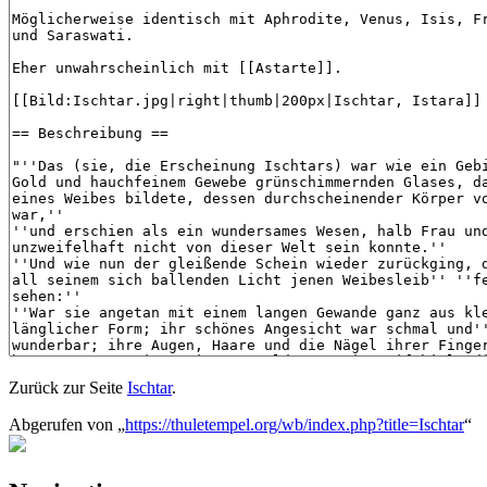
Zurück zur Seite
Ischtar
.
Abgerufen von „
https://thuletempel.org/wb/index.php?title=Ischtar
“