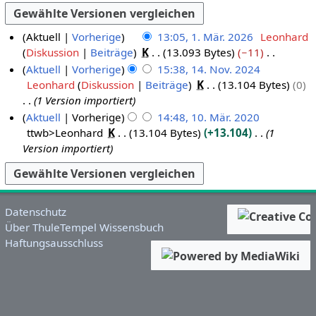
Aktuell
Vorherige
13:05, 1. Mär. 2026
Leonhard
Diskussion
Beiträge
K
13.093 Bytes
−11
1
K
Aktuell
Vorherige
15:38, 14. Nov. 2024
.
e
Leonhard
Diskussion
Beiträge
K
13.104 Bytes
0
M
1
i
1 Version importiert
ä
4
n
Aktuell
Vorherige
14:48, 10. Mär. 2020
r
.
e
ttwb>Leonhard
K
13.104 Bytes
+13.104
1
1
z
N
B
Version importiert
0
2
o
e
.
0
v
a
M
2
e
r
ä
6
m
b
Datenschutz
r
b
e
Über ThuleTempel Wissensbuch
z
e
i
Haftungsausschluss
2
r
t
0
2
u
2
0
n
0
2
g
4
s