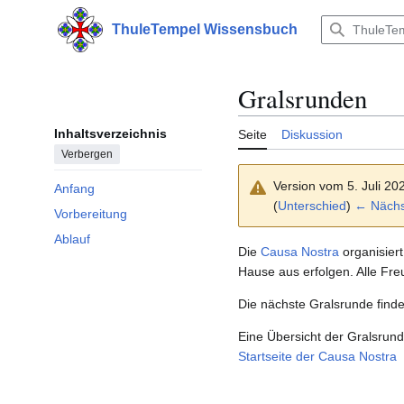
Zum
Inhalt
ThuleTempel Wissensbuch
Hauptmenü
springen
Gralsrunden
Inhaltsverzeichnis
Seite
Diskussion
Verbergen
Version vom 5. Juli 20
Anfang
(
Unterschied
)
← Nächst
Vorbereitung
Ablauf
Die
Causa Nostra
organisier
Hause aus erfolgen. Alle Fr
Die nächste Gralsrunde find
Eine Übersicht der Gralsrund
Startseite der Causa Nostra