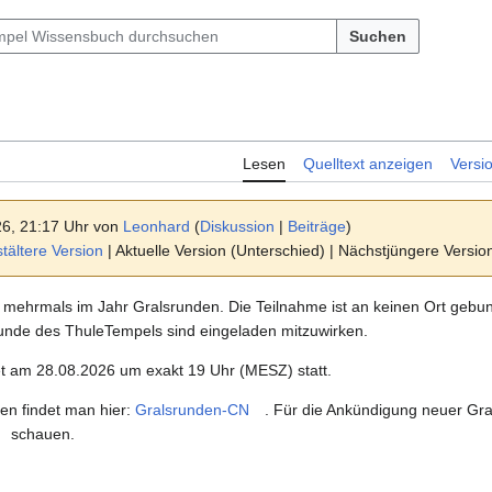
Suchen
Lesen
Quelltext anzeigen
Versi
26, 21:17 Uhr von
Leonhard
(
Diskussion
|
Beiträge
)
ältere Version
| Aktuelle Version (Unterschied) | Nächstjüngere Versi
t mehrmals im Jahr Gralsrunden. Die Teilnahme ist an keinen Ort gebu
eunde des ThuleTempels sind eingeladen mitzuwirken.
et am 28.08.2026 um exakt 19 Uhr (MESZ) statt.
en findet man hier:
Gralsrunden-CN
. Für die Ankündigung neuer Gra
schauen.