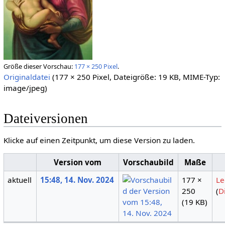
Größe dieser Vorschau:
177 × 250 Pixel
.
Originaldatei
(177 × 250 Pixel, Dateigröße: 19 KB, MIME-Typ:
image/jpeg
)
Dateiversionen
Klicke auf einen Zeitpunkt, um diese Version zu laden.
Version vom
Vorschaubild
Maße
aktuell
15:48, 14. Nov. 2024
177 ×
Le
250
(
D
(19 KB)